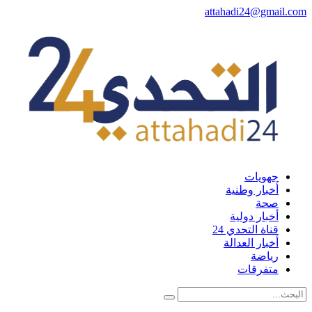
attahadi24@gmail.com
جهويات
أخبار وطنية
صحة
أخبار دولية
قناة التحدي 24
أخبار العدالة
رياضة
متفرقات