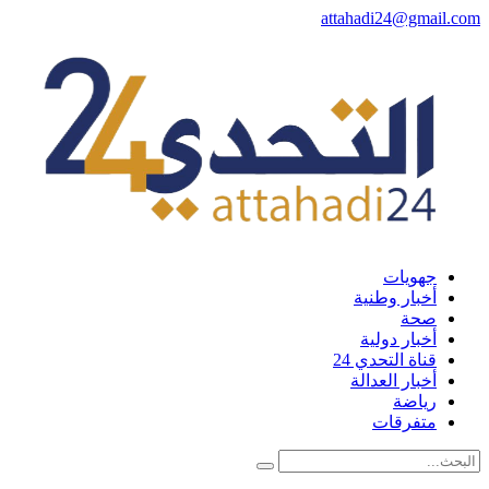
attahadi24@gmail.
جهويات
أخبار وطنية
صحة
أخبار دولية
قناة التحدي 24
أخبار العدالة
رياضة
متفرقات