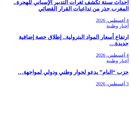
اث سبتة تكشف ثغرات التدبير الإسباني للهجرة..
غرب حذر من تداعيات القرار القضائي
ر وطنية
فاع أسعار المواد البترولية.. إطلاق حصة إضافية
يدة…
ر وطنية
 “البام” يدعو لحوار وطني ودولي لمواجهة…