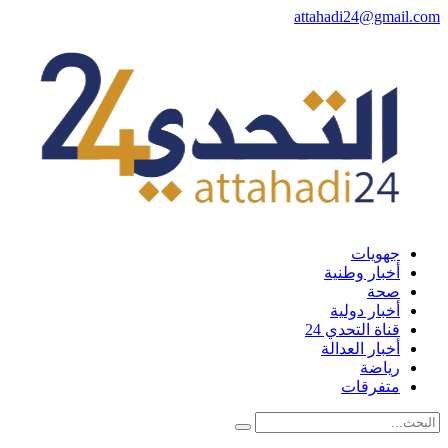
attahadi24@gmail.com
جهويات
أخبار وطنية
صحة
أخبار دولية
قناة التحدي 24
أخبار العدالة
رياضة
متفرقات