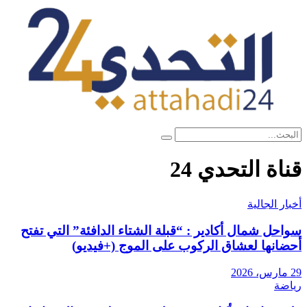
اة التحدي 24
ر الجالية
حل شمال أكادير : “قبلة الشتاء الدافئة” التي تفتح
انها لعشاق الركوب على الموج (+فيديو)
ضة