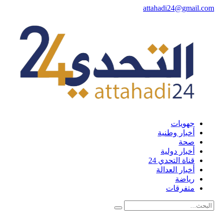
attahadi24@gmail.
جهويات
أخبار وطنية
صحة
أخبار دولية
قناة التحدي 24
أخبار العدالة
رياضة
متفرقات